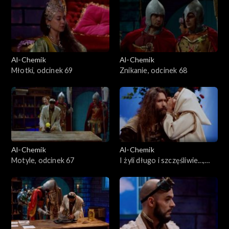
Al-Chemik
Al-Chemik
Młotki, odcinek 69
Znikanie, odcinek 68
Al-Chemik
Al-Chemik
Motyle, odcinek 67
I żyli długo i szczęśliwie...,
odcinek 66