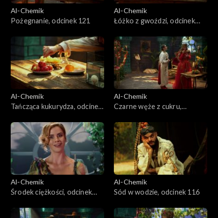
Al-Chemik
Al-Chemik
Pożegnanie, odcinek 121
Łóżko z gwoździ, odcinek
120
Al-Chemik
Al-Chemik
Tańcząca kukurydza, odcinek
Czarne węże z cukru,
119
odcinek 118
Al-Chemik
Al-Chemik
Środek ciężkości, odcinek
Sód w wodzie, odcinek 116
117