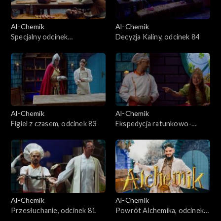
Al-Chemik
Al-Chemik
Specjalny odcinek
Decyzja Kaliny, odcinek 84
Bożonarodzeniowy, odcinek
85
Al-Chemik
Al-Chemik
Figiel z czasem, odcinek 83
Ekspedycja ratunkowo-
naukowa, odcinek 82
Al-Chemik
Al-Chemik
Przesłuchanie, odcinek 81
Powrót Alchemika, odcinek
80