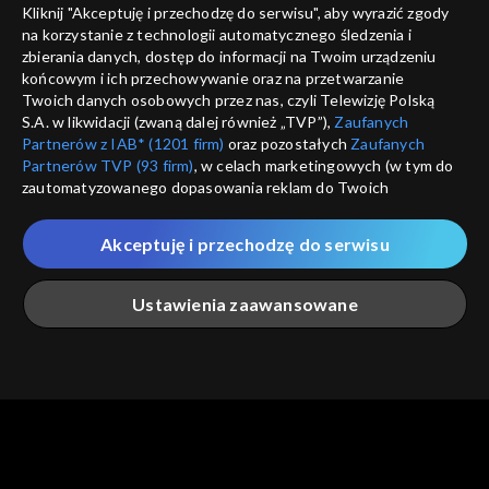
Kliknij "Akceptuję i przechodzę do serwisu", aby wyrazić zgody
na korzystanie z technologii automatycznego śledzenia i
informacje o dostawcy usług
ANULUJ
SP
zbierania danych, dostęp do informacji na Twoim urządzeniu
końcowym i ich przechowywanie oraz na przetwarzanie
Twoich danych osobowych przez nas, czyli Telewizję Polską
S.A. w likwidacji (zwaną dalej również „TVP”),
Zaufanych
Partnerów z IAB* (1201 firm)
oraz pozostałych
Zaufanych
Partnerów TVP (93 firm)
, w celach marketingowych (w tym do
zautomatyzowanego dopasowania reklam do Twoich
zainteresowań i mierzenia ich skuteczności) i pozostałych,
które wskazujemy poniżej, a także zgody na udostępnianie
Akceptuję i przechodzę do serwisu
przez nas identyfikatora PPID do Google.
Twoje dane osobowe zbierane podczas odwiedzania przez
Ustawienia zaawansowane
Ciebie naszych
poszczególnych serwisów
zwanych dalej
„Portalem”, w tym informacje zapisywane za pomocą
technologii takich jak: pliki cookie, sygnalizatory WWW lub
innych podobnych technologii umożliwiających świadczenie
Główna
Szukaj
Moja lista
Na żywo
Więcej
dopasowanych i bezpiecznych usług, personalizację treści
oraz reklam, udostępnianie funkcji mediów społecznościowych
oraz analizowanie ruchu w Internecie.
Twoje dane osobowe zbierane podczas odwiedzania przez