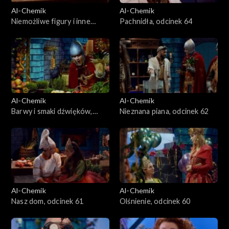
Al-Chemik
Al-Chemik
Niemożliwe figury i inne
Pachnidła, odcinek 64
tajemnice, odcinek 65
Al-Chemik
Al-Chemik
Barwy i smaki dźwięków,
Nieznana piana, odcinek 62
odcinek 63
Al-Chemik
Al-Chemik
Nasz dom, odcinek 61
Olśnienie, odcinek 60