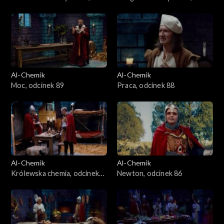
odcinek 91
odcinek 90
Al-Chemik
Al-Chemik
Moc, odcinek 89
Praca, odcinek 88
Al-Chemik
Al-Chemik
Królewska chemia, odcinek
Newton, odcinek 86
87