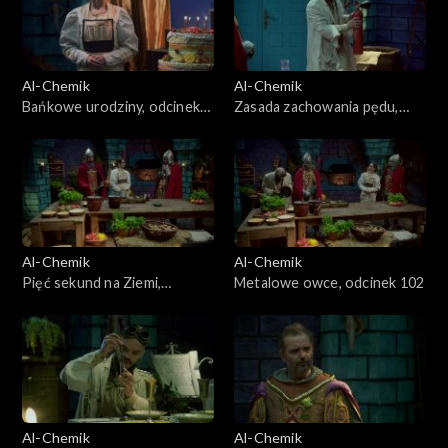
Al-Chemik
Al-Chemik
Bańkowe urodziny, odcinek
Zasada zachowania pędu,
105
odcinek 104
Al-Chemik
Al-Chemik
Pięć sekund na Ziemi,
Metalowe owce, odcinek 102
odcinek 103
Al-Chemik
Al-Chemik