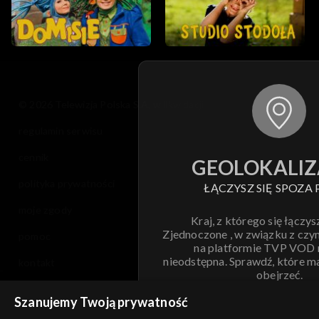
© 2026 Telewizja Polska S.A. w likwidacji
regulamin serwisu
cennik
GEOLOKALIZ
polityka prywatności
ŁĄCZYSZ SIĘ SPOZA 
moje zgody
Kraj, z którego się łączys
Zjednoczone , w związku z czy
pomoc
na platformie TVP VOD
nieodstępna. Sprawdź, które m
kontakt
obejrzeć.
voucher
Szanujemy Twoją prywatność
Nie pokazuj pon
dostępność