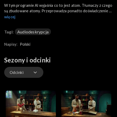
W tym programie Al wyjaśnia co to jest atom. Tłumaczy z czego
są zbudowane atomy. Przeprowadza ponadto doświadczenie z
wykorzystaniem nitrocelulozy.
więcej
Tagi:
Audiodeskrypcja
Napisy:
Polski
Sezony i odcinki
Odcinki
Odcinki