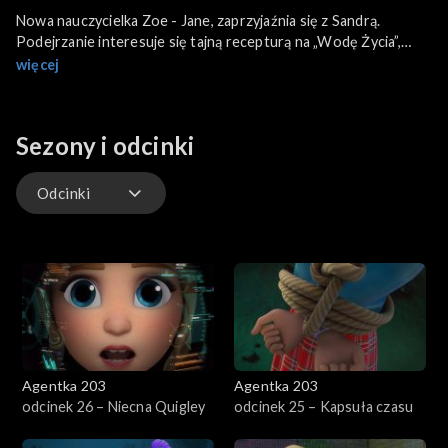
Nowa nauczycielka Zoe - Jane, zaprzyjaźnia się z Sandrą.
Podejrzanie interesuje się tajną recepturą na „Wodę Życia”,
którą Sandra stworzyła dla lepszego wzrostu roślin.
więcej
Sezony i odcinki
Odcinki
Odcinki
Agentka 203
Agentka 203
odcinek 26 – Niecna Quigley
odcinek 25 – Kapsuła czasu