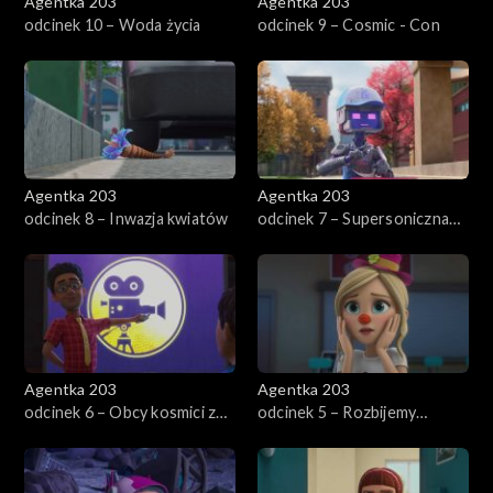
Agentka 203
Agentka 203
odcinek 10 – Woda życia
odcinek 9 – Cosmic - Con
Agentka 203
Agentka 203
odcinek 8 – Inwazja kwiatów
odcinek 7 – Supersoniczna
Zoe
Agentka 203
Agentka 203
odcinek 6 – Obcy kosmici z
odcinek 5 – Rozbijemy
kosmosu
zabawę