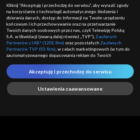
Kliknij "Akceptuję i przechodzę do serwisu", aby wyrazić zgody
informacje o dostawcy usług
na korzystanie z technologii automatycznego śledzenia i
ANULUJ
SP
zbierania danych, dostęp do informacji na Twoim urządzeniu
końcowym i ich przechowywanie oraz na przetwarzanie
Twoich danych osobowych przez nas, czyli Telewizję Polską
S.A. w likwidacji (zwaną dalej również „TVP”),
Zaufanych
Partnerów z IAB* (1201 firm)
oraz pozostałych
Zaufanych
Partnerów TVP (93 firm)
, w celach marketingowych (w tym do
zautomatyzowanego dopasowania reklam do Twoich
zainteresowań i mierzenia ich skuteczności) i pozostałych,
które wskazujemy poniżej, a także zgody na udostępnianie
Akceptuję i przechodzę do serwisu
przez nas identyfikatora PPID do Google.
Twoje dane osobowe zbierane podczas odwiedzania przez
Ustawienia zaawansowane
Ciebie naszych
poszczególnych serwisów
zwanych dalej
„Portalem”, w tym informacje zapisywane za pomocą
technologii takich jak: pliki cookie, sygnalizatory WWW lub
innych podobnych technologii umożliwiających świadczenie
Główna
Szukaj
Moja lista
Na żywo
Więcej
dopasowanych i bezpiecznych usług, personalizację treści
oraz reklam, udostępnianie funkcji mediów społecznościowych
oraz analizowanie ruchu w Internecie.
Twoje dane osobowe zbierane podczas odwiedzania przez