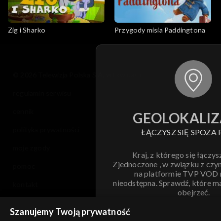
Zig i Sharko
Przygody misia Paddingtona
© 2026 Telewizja Polska S.A. w likwidacji
regulamin serwisu
cennik
GEOLOKALIZ
polityka prywatności
ŁĄCZYSZ SIĘ SPOZA 
moje zgody
Kraj, z którego się łączys
Zjednoczone , w związku z czy
pomoc
na platformie TVP VOD
nieodstępna. Sprawdź, które m
kontakt
obejrzeć.
voucher
Szanujemy Twoją prywatność
Nie pokazuj pon
dostępność