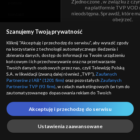
Zjednoczone , w związku z czy
pomoc
na platformie TVP VOD
nieodstępna. Sprawdź, które m
kontakt
obejrzeć.
voucher
Szanujemy Twoją prywatność
Nie pokazuj pon
dostępność
Kliknij "Akceptuję i przechodzę do serwisu", aby wyrazić zgody
informacje o dostawcy usług
na korzystanie z technologii automatycznego śledzenia i
ANULUJ
SP
zbierania danych, dostęp do informacji na Twoim urządzeniu
końcowym i ich przechowywanie oraz na przetwarzanie
Twoich danych osobowych przez nas, czyli Telewizję Polską
S.A. w likwidacji (zwaną dalej również „TVP”),
Zaufanych
Partnerów z IAB* (1201 firm)
oraz pozostałych
Zaufanych
Partnerów TVP (93 firm)
, w celach marketingowych (w tym do
zautomatyzowanego dopasowania reklam do Twoich
zainteresowań i mierzenia ich skuteczności) i pozostałych,
które wskazujemy poniżej, a także zgody na udostępnianie
Akceptuję i przechodzę do serwisu
przez nas identyfikatora PPID do Google.
Twoje dane osobowe zbierane podczas odwiedzania przez
Ustawienia zaawansowane
Ciebie naszych
poszczególnych serwisów
zwanych dalej
„Portalem”, w tym informacje zapisywane za pomocą
technologii takich jak: pliki cookie, sygnalizatory WWW lub