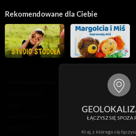
Rekomendowane dla Ciebie
© 2026 Telewizja Polska S.A. w likwidacji
regulamin serwisu
cennik
GEOLOKALIZ
polityka prywatności
ŁĄCZYSZ SIĘ SPOZA 
moje zgody
Kraj, z którego się łączys