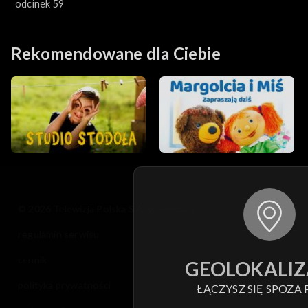
odcinek 59
Rekomendowane dla Ciebie
© 2026 Telewizja Polska S.A. w likwidacji
regulamin serwisu
cennik
GEOLOKALIZ
polityka prywatności
ŁĄCZYSZ SIĘ SPOZA 