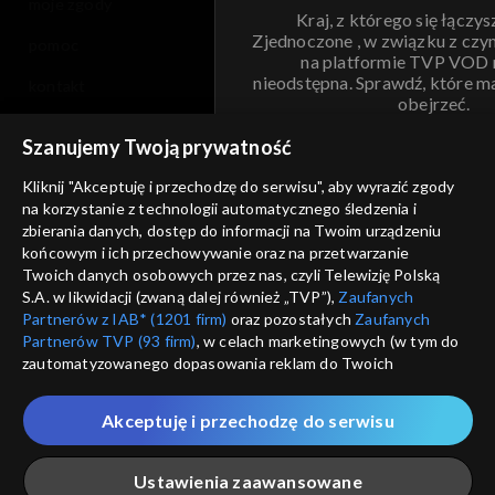
moje zgody
Kraj, z którego się łączys
Zjednoczone , w związku z czy
pomoc
na platformie TVP VOD
nieodstępna. Sprawdź, które m
kontakt
obejrzeć.
voucher
Szanujemy Twoją prywatność
Nie pokazuj pon
dostępność
Kliknij "Akceptuję i przechodzę do serwisu", aby wyrazić zgody
informacje o dostawcy usług
na korzystanie z technologii automatycznego śledzenia i
ANULUJ
SP
zbierania danych, dostęp do informacji na Twoim urządzeniu
końcowym i ich przechowywanie oraz na przetwarzanie
Twoich danych osobowych przez nas, czyli Telewizję Polską
S.A. w likwidacji (zwaną dalej również „TVP”),
Zaufanych
Partnerów z IAB* (1201 firm)
oraz pozostałych
Zaufanych
Partnerów TVP (93 firm)
, w celach marketingowych (w tym do
zautomatyzowanego dopasowania reklam do Twoich
zainteresowań i mierzenia ich skuteczności) i pozostałych,
które wskazujemy poniżej, a także zgody na udostępnianie
Akceptuję i przechodzę do serwisu
przez nas identyfikatora PPID do Google.
Twoje dane osobowe zbierane podczas odwiedzania przez
Ustawienia zaawansowane
Ciebie naszych
poszczególnych serwisów
zwanych dalej