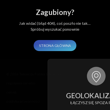
Zagubiony?
Jak widać (błąd 404), coś poszło nie tak…
Spróbuj wyszukać ponownie
STRONA GŁÓWNA
© 2026 Telewizja Polska S.A. w likwidacji
regulamin serwisu
cennik
GEOLOKALIZ
polityka prywatności
ŁĄCZYSZ SIĘ SPOZA 