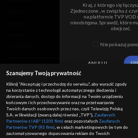
moje zgody
Kraj, z którego się łączys
Zjednoczone , w związku z czy
pomoc
na platformie TVP VOD
nieodstępna. Sprawdź, które m
kontakt
obejrzeć.
voucher
Nie pokazuj pon
dostępność
informacje o dostawcy usług
ANULUJ
SP
Szanujemy Twoją prywatność
Kliknij "Akceptuję i przechodzę do serwisu", aby wyrazić zgody
na korzystanie z technologii automatycznego śledzenia i
zbierania danych, dostęp do informacji na Twoim urządzeniu
końcowym i ich przechowywanie oraz na przetwarzanie
Twoich danych osobowych przez nas, czyli Telewizję Polską
S.A. w likwidacji (zwaną dalej również „TVP”),
Zaufanych
Partnerów z IAB* (1201 firm)
oraz pozostałych
Zaufanych
Partnerów TVP (93 firm)
, w celach marketingowych (w tym do
zautomatyzowanego dopasowania reklam do Twoich