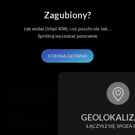
Zagubiony?
Jak widać (błąd 404), coś poszło nie tak…
Spróbuj wyszukać ponownie
STRONA GŁÓWNA
© 2026 Telewizja Polska S.A. w likwidacji
regulamin serwisu
cennik
GEOLOKALIZ
polityka prywatności
ŁĄCZYSZ SIĘ SPOZA 