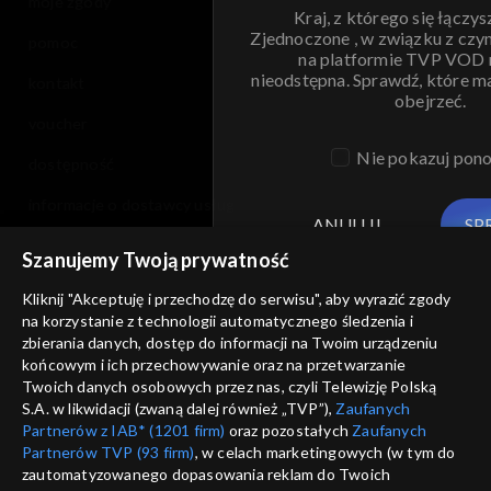
moje zgody
Kraj, z którego się łączys
Zjednoczone , w związku z czy
pomoc
na platformie TVP VOD
nieodstępna. Sprawdź, które m
kontakt
obejrzeć.
voucher
Nie pokazuj pon
dostępność
informacje o dostawcy usług
ANULUJ
SP
Szanujemy Twoją prywatność
Kliknij "Akceptuję i przechodzę do serwisu", aby wyrazić zgody
na korzystanie z technologii automatycznego śledzenia i
zbierania danych, dostęp do informacji na Twoim urządzeniu
końcowym i ich przechowywanie oraz na przetwarzanie
Twoich danych osobowych przez nas, czyli Telewizję Polską
S.A. w likwidacji (zwaną dalej również „TVP”),
Zaufanych
Partnerów z IAB* (1201 firm)
oraz pozostałych
Zaufanych
Partnerów TVP (93 firm)
, w celach marketingowych (w tym do
zautomatyzowanego dopasowania reklam do Twoich