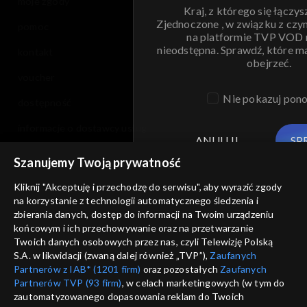
moje zgody
Kraj, z którego się łączys
Zjednoczone , w związku z czy
pomoc
na platformie TVP VOD
nieodstępna. Sprawdź, które m
kontakt
obejrzeć.
voucher
Nie pokazuj pon
dostępność
informacje o dostawcy usług
ANULUJ
SP
Szanujemy Twoją prywatność
Kliknij "Akceptuję i przechodzę do serwisu", aby wyrazić zgody
na korzystanie z technologii automatycznego śledzenia i
zbierania danych, dostęp do informacji na Twoim urządzeniu
końcowym i ich przechowywanie oraz na przetwarzanie
Twoich danych osobowych przez nas, czyli Telewizję Polską
S.A. w likwidacji (zwaną dalej również „TVP”),
Zaufanych
Partnerów z IAB* (1201 firm)
oraz pozostałych
Zaufanych
Partnerów TVP (93 firm)
, w celach marketingowych (w tym do
zautomatyzowanego dopasowania reklam do Twoich