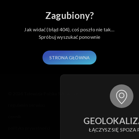
Zagubiony?
Jak widać (błąd 404), coś poszło nie tak…
Spróbuj wyszukać ponownie
STRONA GŁÓWNA
© 2026 Telewizja Polska S.A. w likwidacji
regulamin serwisu
cennik
GEOLOKALIZ
polityka prywatności
ŁĄCZYSZ SIĘ SPOZA 