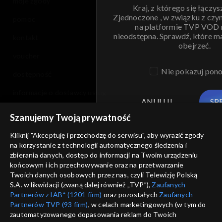
moje zgody
Kraj, z którego się łączys
Zjednoczone , w związku z czy
pomoc
na platformie TVP VOD
nieodstępna. Sprawdź, które m
kontakt
obejrzeć.
voucher
Nie pokazuj pon
dostępność
informacje o dostawcy usług
ANULUJ
SP
Szanujemy Twoją prywatność
Kliknij "Akceptuję i przechodzę do serwisu", aby wyrazić zgody
na korzystanie z technologii automatycznego śledzenia i
zbierania danych, dostęp do informacji na Twoim urządzeniu
końcowym i ich przechowywanie oraz na przetwarzanie
Twoich danych osobowych przez nas, czyli Telewizję Polską
S.A. w likwidacji (zwaną dalej również „TVP”),
Zaufanych
Partnerów z IAB* (1201 firm)
oraz pozostałych
Zaufanych
Partnerów TVP (93 firm)
, w celach marketingowych (w tym do
zautomatyzowanego dopasowania reklam do Twoich