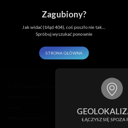
Zagubiony?
Jak widać (błąd 404), coś poszło nie tak…
Spróbuj wyszukać ponownie
STRONA GŁÓWNA
© 2026 Telewizja Polska S.A. w likwidacji
regulamin serwisu
cennik
GEOLOKALIZ
polityka prywatności
ŁĄCZYSZ SIĘ SPOZA 