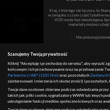
Kraj, z którego się łączysz, to Stan
w związku z czym część tytułów na
VOD może być nieodstępna. Spr
materiały możesz obejr
Nie pokazuj ponow
ANULUJ
SPR
Szanujemy Twoją prywatność
Kliknij "Akceptuję i przechodzę do serwisu", aby wyrazić z
końcowym i ich przechowywanie oraz na przetwarzanie Twoic
Partnerów z IAB* (1201 firm)
oraz pozostałych
Zaufanych 
zainteresowań i mierzenia ich skuteczności) i pozostałych,
Twoje dane osobowe zbierane podczas odwiedzania przez 
takich jak: pliki cookie, sygnalizatory WWW lub innych po
udostępnianie funkcji mediów społecznościowych oraz anal
Twoje dane osobowe zbierane podczas odwiedzania przez