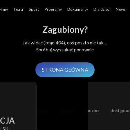
Filmy
Teatr
Sport
Programy
Dokumenty
Dla dzieci
News
Zagubiony?
Jak widać (błąd 404), coś poszło nie tak…
Spróbuj wyszukać ponownie
STRONA GŁÓWNA
moje zgody
pomoc
kontakt
voucher
dostępno
CJA
LSKI