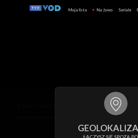
Moja lista
Na żywo
Seriale
© 2026 Telewizja Polska S.A. w likwidacji
regulamin serwisu
cennik
polityka prywatności
GEOLOKALIZA
ŁĄCZYSZ SIĘ SPOZA PO