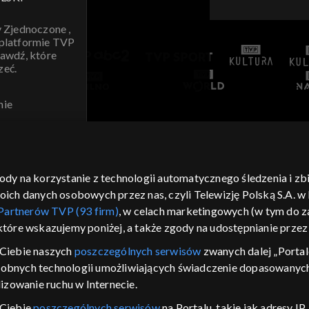
y Zjednoczone ,
 platformie TVP
awdź, które
zeć.
nie
AWDŹ
gody na korzystanie z technologii automatycznego śledzenia i z
h danych osobowych przez nas, czyli Telewizję Polską S.A. w l
Partnerów TVP (93 firm)
, w celach marketingowych (w tym do
 które wskazujemy poniżej, a także zgody na udostępnianie prze
Ciebie naszych
poszczególnych serwisów
zwanych dalej „Portal
dobnych technologii umożliwiających świadczenie dopasowanych i
izowanie ruchu w Internecie.
 Ciebie
poszczególnych serwisów
na Portalu, takie jak adresy I