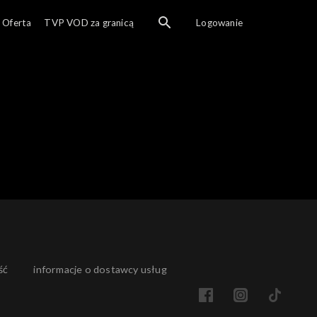
Ogl
Oferta
TVP VOD za granicą
Logowanie
ść
informacje o dostawcy usług