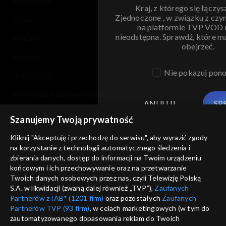
moje zgody
Kraj, z którego się łączys
Zjednoczone , w związku z czy
pomoc
na platformie TVP VOD
nieodstępna. Sprawdź, które m
kontakt
obejrzeć.
voucher
Nie pokazuj pon
dostępność
informacje o dostawcy usług
ANULUJ
SP
Szanujemy Twoją prywatność
Kliknij "Akceptuję i przechodzę do serwisu", aby wyrazić zgody
na korzystanie z technologii automatycznego śledzenia i
zbierania danych, dostęp do informacji na Twoim urządzeniu
końcowym i ich przechowywanie oraz na przetwarzanie
Twoich danych osobowych przez nas, czyli Telewizję Polską
S.A. w likwidacji (zwaną dalej również „TVP”),
Zaufanych
Partnerów z IAB* (1201 firm)
oraz pozostałych
Zaufanych
Partnerów TVP (93 firm)
, w celach marketingowych (w tym do
zautomatyzowanego dopasowania reklam do Twoich