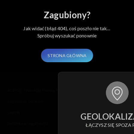
Zagubiony?
Jak widać (błąd 404), coś poszło nie tak…
Spróbuj wyszukać ponownie
STRONA GŁÓWNA
© 2026 Telewizja Polska S.A. w likwidacji
regulamin serwisu
cennik
GEOLOKALIZ
polityka prywatności
ŁĄCZYSZ SIĘ SPOZA 