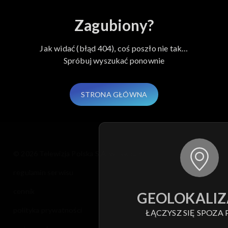
Zagubiony?
Jak widać (błąd 404), coś poszło nie tak…
Spróbuj wyszukać ponownie
STRONA GŁÓWNA
© 2026 Telewizja Polska S.A. w likwidacji
regulamin serwisu
cennik
GEOLOKALIZ
polityka prywatności
ŁĄCZYSZ SIĘ SPOZA 