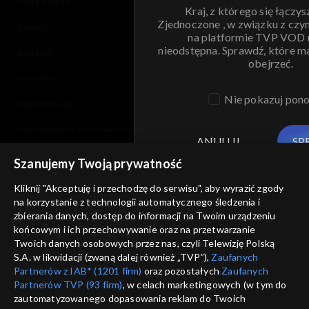
moje zgody
Kraj, z którego się łączys
Zjednoczone , w związku z czy
pomoc
na platformie TVP VOD
nieodstępna. Sprawdź, które m
kontakt
obejrzeć.
voucher
Nie pokazuj pon
dostępność
informacje o dostawcy usług
ANULUJ
SP
Szanujemy Twoją prywatność
Kliknij "Akceptuję i przechodzę do serwisu", aby wyrazić zgody
na korzystanie z technologii automatycznego śledzenia i
zbierania danych, dostęp do informacji na Twoim urządzeniu
końcowym i ich przechowywanie oraz na przetwarzanie
Twoich danych osobowych przez nas, czyli Telewizję Polską
S.A. w likwidacji (zwaną dalej również „TVP”),
Zaufanych
Partnerów z IAB* (1201 firm)
oraz pozostałych
Zaufanych
Partnerów TVP (93 firm)
, w celach marketingowych (w tym do
zautomatyzowanego dopasowania reklam do Twoich