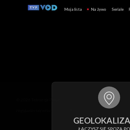
Moja lista
Na żywo
Seriale
© 2026 Telewizja Polska S.A. w likwidacji
regulamin serwisu
cennik
polityka prywatności
GEOLOKALIZA
ŁĄCZYSZ SIĘ SPOZA PO