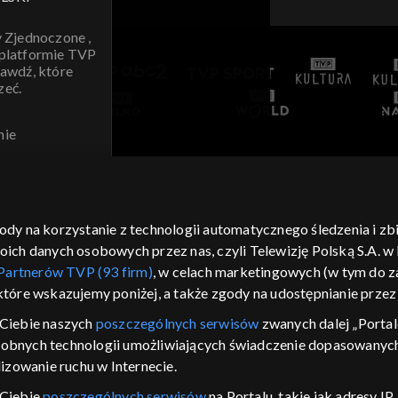
y Zjednoczone ,
 platformie TVP
awdź, które
zeć.
nie
AWDŹ
gody na korzystanie z technologii automatycznego śledzenia i z
h danych osobowych przez nas, czyli Telewizję Polską S.A. w l
Partnerów TVP (93 firm)
, w celach marketingowych (w tym do
 które wskazujemy poniżej, a także zgody na udostępnianie prze
Ciebie naszych
poszczególnych serwisów
zwanych dalej „Portal
dobnych technologii umożliwiających świadczenie dopasowanych i
izowanie ruchu w Internecie.
 Ciebie
poszczególnych serwisów
na Portalu, takie jak adresy I