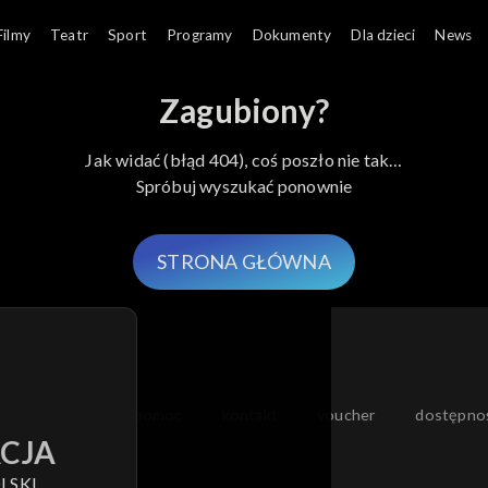
Filmy
Teatr
Sport
Programy
Dokumenty
Dla dzieci
News
Zagubiony?
Jak widać (błąd 404), coś poszło nie tak…
Spróbuj wyszukać ponownie
STRONA GŁÓWNA
moje zgody
pomoc
kontakt
voucher
dostępno
CJA
LSKI