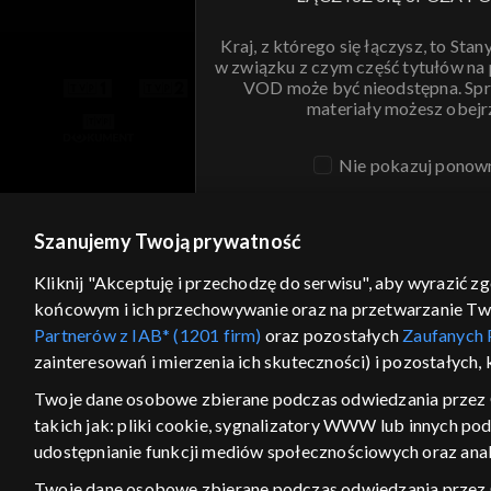
Kraj, z którego się łączysz, to Stan
w związku z czym część tytułów na
VOD może być nieodstępna. Spr
materiały możesz obejr
Nie pokazuj ponow
ANULUJ
SPR
Szanujemy Twoją prywatność
Kliknij "Akceptuję i przechodzę do serwisu", aby wyrazić z
końcowym i ich przechowywanie oraz na przetwarzanie Twoic
Partnerów z IAB* (1201 firm)
oraz pozostałych
Zaufanych 
zainteresowań i mierzenia ich skuteczności) i pozostałych,
Twoje dane osobowe zbierane podczas odwiedzania przez 
takich jak: pliki cookie, sygnalizatory WWW lub innych po
udostępnianie funkcji mediów społecznościowych oraz anal
Twoje dane osobowe zbierane podczas odwiedzania przez