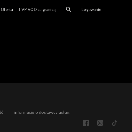
Ogl
Oferta
TVP VOD za granicą
Logowanie
ść
informacje o dostawcy usług