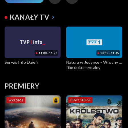
KANAŁY TV
11:00 - 11:27
10:55 - 11:45
Serwis Info Dzień
Natura w Jedynce - Włochy -
film dokumentalny
ostatnie dzikie zakątki - Odc.
4 Sardynia. Zaginiony ląd
Tyrrenii
PREMIERY
NOWY SERIAL
WKRÓTCE